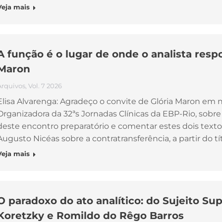
Veja mais
A função é o lugar de onde o analista respo
Maron
Arquivos
,
Vol. 7 2026
Elisa Alvarenga: Agradeço o convite de Glória Maron em
Organizadora da 32ªs Jornadas Clínicas da EBP-Rio, sobre “
deste encontro preparatório e comentar estes dois texto
Augusto Nicéas sobre a contratransferência, a partir do tí
Veja mais
O paradoxo do ato analítico: do Sujeito Sup
Koretzky e Romildo do Rêgo Barros