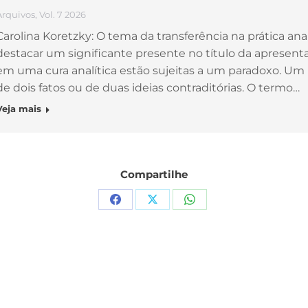
Arquivos
,
Vol. 7 2026
Carolina Koretzky: O tema da transferência na prática analí
destacar um significante presente no título da apresenta
em uma cura analítica estão sujeitas a um paradoxo. U
de dois fatos ou de duas ideias contraditórias. O termo…
Veja mais
Compartilhe
Compartilhar
Compartilhar
Compartilhar
isto
isto
isto
Facebook
X
WhatsApp