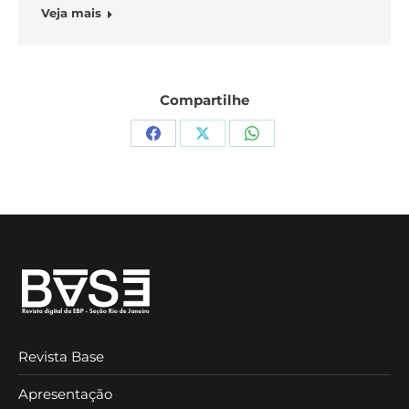
Veja mais
Compartilhe
Compartilhar
Compartilhar
Compartilhar
isto
isto
isto
Facebook
X
WhatsApp
Revista Base
Apresentação