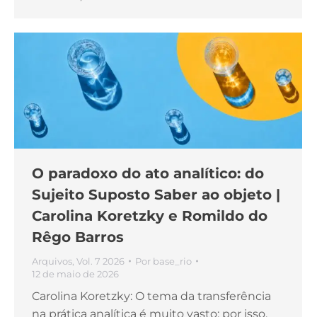
O paradoxo do ato analítico: do
Sujeito Suposto Saber ao objeto |
Carolina Koretzky e Romildo do
Rêgo Barros
Arquivos
,
Vol. 7 2026
Por
base_rio
12 de maio de 2026
Carolina Koretzky: O tema da transferência
na prática analítica é muito vasto; por isso,