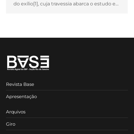
do exílio[1], cuja travessia abarca o estudo e…
Revista Base
Apresentação
Arquivos
Giro