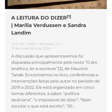
[1]
A LEITURA DO DIZER
| Marília Verdussen e Sandra
Landim
Giro
,
Vol. 1 2024
Por
base_rio
13 de novembro de 2024
A discussão que apresentaremos foi
disparada principalmente pelo texto “O ato
analítico, ler e escrever”[2], de Mauricio
Tarrab. Encontramos no livro, conferências e
intervenções feitas pelo autor no período de
2019 a 2022. Ele está organizado em cinco
temas diferentes, a saber: “política
lacaniana”, “o impossível de dizer”, “fazer
escutar o que está escrito”, “30…